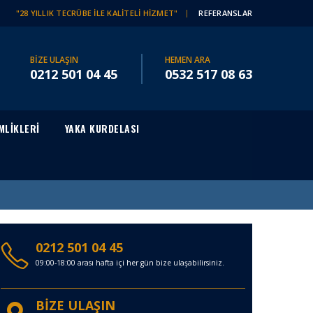
"28 YILLIK TECRÜBE İLE KALİTELİ HİZMET"
REFERANSLAR
BİZE ULAŞIN
HEMEN ARA
0212 501 04 45
0532 517 08 63
MLİKLERİ
YAKA KURDELASI
0212 501 04 45
09:00-18:00 arası hafta içi her gün bize ulaşabilirsiniz.
BİZE ULAŞIN