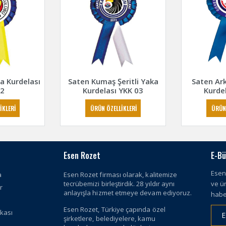
aka Kurdelası
Saten Kumaş Şeritli Yaka
Saten Ark
02
Kurdelası YKK 03
Kurde
İKLERİ
ÜRÜN ÖZELLİKLERİ
ÜRÜN
Esen Rozet
E-Bü
Esen
a
Esen Rozet firması olarak, kalitemize
tecrübemizi birleştirdik. 28 yıldır aynı
ve ü
r
anlayışla hizmet etmeye devam ediyoruz.
habe
Esen Rozet, Türkiye çapında özel
ikası
şirketlere, belediyelere, kamu