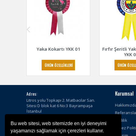
Yaka Kokartı YKK 01
Fırfır Şeritli Y
YKK 
ÜRÜN ÖZELLİKLERİ
ÜRÜN ÖZELL
Kurumsal
Adres:
Litros yolu Topkapı 2. Matbacılar San.
Hakkımızd
Sitesi D blok kat 6 No:3 Bayrampaşa
İstanbul
Referansla
Telefon:
Gizlilik
Bu web sitesi, web sitemizde en iyi deneyimi
0212 501 04 45
Çerez Polit
yaşamanızı sağlamak için çerezleri kullanır.
E-Posta:
İletişim