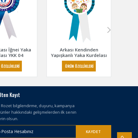
ası İğnei Yaka
Arkası Kendinden
Saten 
lası YKK 04
Yapışkanlı Yaka Kurdelası
YKK 05
 ÖZELLİKLERİ
ÜRÜN ÖZELLİKLERİ
lten Kayıt
 Rozet bilgilendirme, duyuru, kampanya
rünler hakkındaki gelişmelerden ilk senin
rin olsun.
KAYDET