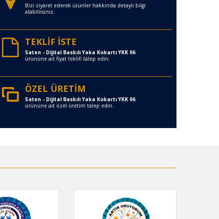
Bizi ziyaret ederek ürünler hakkında detaylı bilgi
alabilirsiniz.
TEKLİF İSTE
Saten - Dijital Baskılı Yaka Kokartı YKK 06
ürününe ait fiyat teklifi talep edin.
ÖZEL ÜRETİM
Saten - Dijital Baskılı Yaka Kokartı YKK 06
ürününe ait özel üretim talep edin.