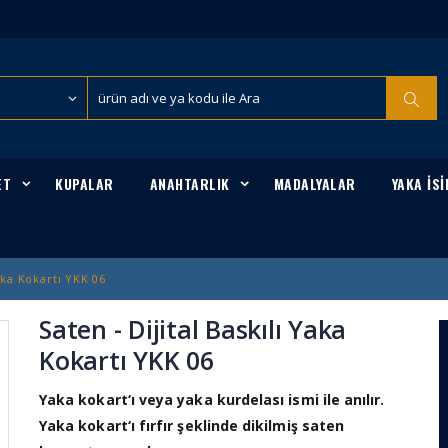
ET
KUPALAR
ANAHTARLIK
MADALYALAR
YAKA İSİ
Yaka Kokartı YKK 06
Saten - Dijital Baskılı Yaka
Kokartı YKK 06
Yaka kokart‘ı veya yaka kurdelası ismi ile anılır.
Yaka kokart‘ı fırfır şeklinde dikilmiş saten