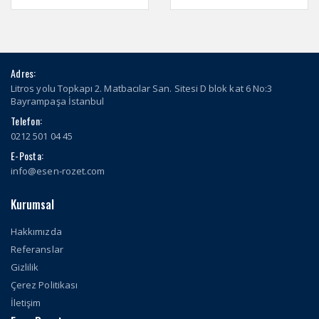
Adres:
Litros yolu Topkapı 2. Matbacılar San. Sitesi D blok kat 6 No:3
Bayrampaşa İstanbul
Telefon:
0212 501 04 45
E-Posta:
info@esen-rozet.com
Kurumsal
Hakkımızda
Referanslar
Gizlilik
Çerez Politikası
İletişim