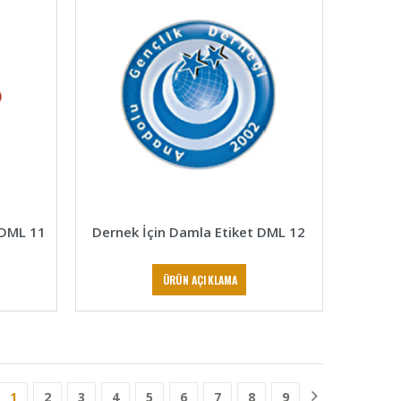
 DML 11
Dernek İçin Damla Etiket DML 12
ÜRÜN AÇIKLAMA
1
2
3
4
5
6
7
8
9