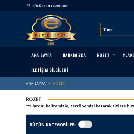
info@esen-rozet.com
ANA SAYFA
HAKKIMIZDA
ROZET
PLAK
İLETİŞİM BİLGİLERİ
ANA SAYFA
ROZET
ROZET
"Yıllardır, kalitemizle, tecrübemizi katarak sizlere 
BÜTÜN KATEGORİLER: