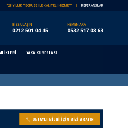
"28 YILLIK TECRÜBE İLE KALİTELİ HİZMET"
REFERANSLAR
BİZE ULAŞIN
HEMEN ARA
0212 501 04 45
0532 517 08 63
MLİKLERİ
YAKA KURDELASI
DETAYLI BİLGİ İÇİN BİZİ ARAYIN